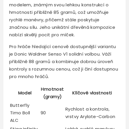
modelem, známým svou lehkou konstrukcí o
hmotnosti přibližně 85 gramů, což umožňuje
rychlé manévry, přičemž stále poskytuje
značnou sílu. Jeho unikátní dřevěná kompozice
nabízí skvělý pocit pro míček.
Pro hráče hledající cenově dostupnější variantu
je Donic Waldner Senso V1 solidní volbou. Váží
přibližně 88 gramů a kombinuje dobrou úroveň
kontroly s rozumnou cenou, což ji činí dostupnou
pro mnoho hráčů.
Hmotnost
Model
Klíčové vlastnosti
(gramy)
Butterfly
Rychlost a kontrola,
Timo Boll
90
vrstvy Arylate-Carbon
ALC
Stiga Infinity
Lehká, rychlé manévry,