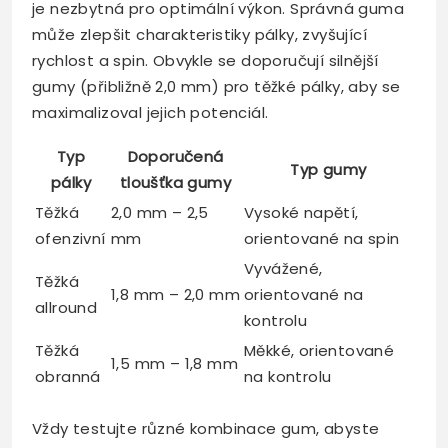
je nezbytná pro optimální výkon. Správná guma
může zlepšit charakteristiky pálky, zvyšující
rychlost a spin. Obvykle se doporučují silnější
gumy (přibližně 2,0 mm) pro těžké pálky, aby se
maximalizoval jejich potenciál.
Typ
Doporučená
Typ gumy
pálky
tloušťka gumy
Těžká
2,0 mm – 2,5
Vysoké napětí,
ofenzivní
mm
orientované na spin
Vyvážené,
Těžká
1,8 mm – 2,0 mm
orientované na
allround
kontrolu
Těžká
Měkké, orientované
1,5 mm – 1,8 mm
obranná
na kontrolu
Vždy testujte různé kombinace gum, abyste