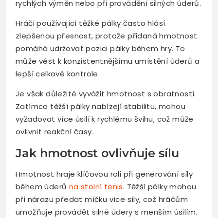
rychlých výměn nebo při provádění silných úderů.
Hráči používající těžké pálky často hlásí
zlepšenou přesnost, protože přidaná hmotnost
pomáhá udržovat pozici pálky během hry. To
může vést k konzistentnějšímu umístění úderů a
lepší celkové kontrole.
Je však důležité vyvážit hmotnost s obratností.
Zatímco těžší pálky nabízejí stabilitu, mohou
vyžadovat více úsilí k rychlému švihu, což může
ovlivnit reakční časy.
Jak hmotnost ovlivňuje sílu
Hmotnost hraje klíčovou roli při generování síly
během úderů
na stolní tenis
. Těžší pálky mohou
při nárazu předat míčku více síly, což hráčům
umožňuje provádět silné údery s menším úsilím.