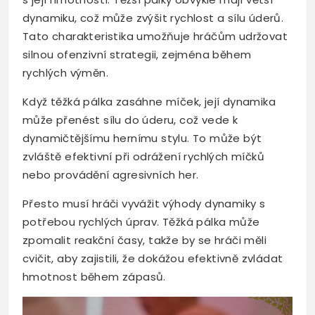
dynamiku, což může zvýšit rychlost a sílu úderů.
Tato charakteristika umožňuje hráčům udržovat
silnou ofenzivní strategii, zejména během
rychlých výměn.
Když těžká pálka zasáhne míček, její dynamika
může přenést sílu do úderu, což vede k
dynamičtějšímu hernímu stylu. To může být
zvláště efektivní při odrážení rychlých míčků
nebo provádění agresivních her.
Přesto musí hráči vyvážit výhody dynamiky s
potřebou rychlých úprav. Těžká pálka může
zpomalit reakční časy, takže by se hráči měli
cvičit, aby zajistili, že dokážou efektivně zvládat
hmotnost během zápasů.