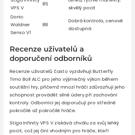
85
VPS V
skvělý pocit
Donic
Dobrá kontrola, cenově
Waldner
88
dostupná
Senso V1
Recenze uživatelů a
doporučení odborníků
Recenze uživatelů často vyzdvihují Butterfly
Timo Boll ALC pro jeho výjimečný výkon během
soutěžní hry, přičemž mnozí hráči zdůrazňují jeho
schopnost provádět silné údery při zachování
kontroly. Odborníci jej doporučují pro středně
pokročilé až pokročilé hráče.
Stiga Infinity VPS V získává chválu za svůj lehký
pocit, což jej činí vhodným pro hráče, kteří