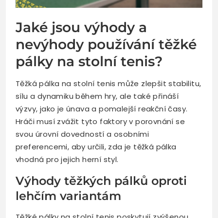
Jaké jsou výhody a
nevýhody používání těžké
pálky na stolní tenis?
Těžká pálka na stolní tenis může zlepšit stabilitu,
sílu a dynamiku během hry, ale také přináší
výzvy, jako je únava a pomalejší reakční časy.
Hráči musí zvážit tyto faktory v porovnání se
svou úrovní dovedností a osobními
preferencemi, aby určili, zda je těžká pálka
vhodná pro jejich herní styl.
Výhody těžkých pálků oproti
lehčím variantám
Těžké pálky na stolní tenis poskytují zvýšenou