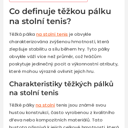
Co definuje těžkou pálku
na stolní tenis?
Těžká pálka
na stolní tenis
je obvykle
charakterizována zvýšenou hmotností, která
zlepšuje stabilitu a sílu během hry. Tyto pálky
obvykle váží více než průměr, což hráčům
poskytuje jedinečný pocit a výkonnostní atributy,
které mohou výrazně ovlivnit jejich hru.
Charakteristiky těžkých pálků
na stolní tenis
Těžké pálky
na stolní
tenis jsou známé svou
hustou konstrukcí, často vyrobenou z kvalitního
dřeva nebo kompozitních materiálů. Tato
hustota přispívá k jejich celkové hmotnosti, která