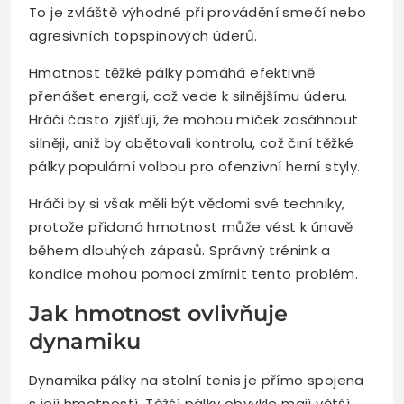
To je zvláště výhodné při provádění smečí nebo
agresivních topspinových úderů.
Hmotnost těžké pálky pomáhá efektivně
přenášet energii, což vede k silnějšímu úderu.
Hráči často zjišťují, že mohou míček zasáhnout
silněji, aniž by obětovali kontrolu, což činí těžké
pálky populární volbou pro ofenzivní herní styly.
Hráči by si však měli být vědomi své techniky,
protože přidaná hmotnost může vést k únavě
během dlouhých zápasů. Správný trénink a
kondice mohou pomoci zmírnit tento problém.
Jak hmotnost ovlivňuje
dynamiku
Dynamika pálky na stolní tenis je přímo spojena
s její hmotností. Těžší pálky obvykle mají větší