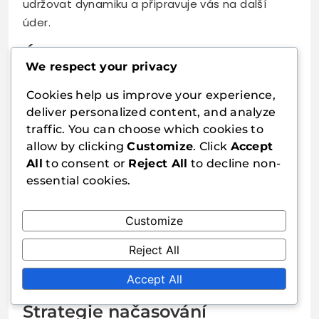
udržovat dynamiku a připravuje vás na další
úder.
Úpravy nohou
We respect your privacy
Dobrá práce nohou je zásadní pro optimální
Cookies help us improve your experience,
postavení při úderu míčku. S těžkou pálkou
deliver personalized content, and analyze
možná budete muset upravit svůj postoj, abyste
traffic. You can choose which cookies to
udrželi rovnováhu a stabilitu. Rychlé boční
allow by clicking
Customize
. Click
Accept
pohyby vám mohou pomoci dostat se do
All
to consent or
Reject All
to decline non-
nejlepší pozice pro každý úder.
essential cookies.
Pracujte na cvičeních, která zdůrazňují rychlost
Customize
nohou a obratnost. Schopnost rychle a efektivně
se pohybovat vám umožní udržet kontrolu nad
Reject All
vašimi údery, zejména při čelních rychlých
Accept All
soupeřích.
Strategie načasování