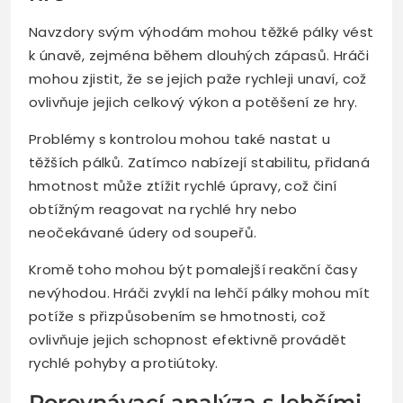
Navzdory svým výhodám mohou těžké pálky vést
k únavě, zejména během dlouhých zápasů. Hráči
mohou zjistit, že se jejich paže rychleji unaví, což
ovlivňuje jejich celkový výkon a potěšení ze hry.
Problémy s kontrolou mohou také nastat u
těžších pálků. Zatímco nabízejí stabilitu, přidaná
hmotnost může ztížit rychlé úpravy, což činí
obtížným reagovat na rychlé hry nebo
neočekávané údery od soupeřů.
Kromě toho mohou být pomalejší reakční časy
nevýhodou. Hráči zvyklí na lehčí pálky mohou mít
potíže s přizpůsobením se hmotnosti, což
ovlivňuje jejich schopnost efektivně provádět
rychlé pohyby a protiútoky.
Porovnávací analýza s lehčími