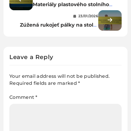
Materiály plastového stolního
tenisu: dostupnost, přívětivost
23/01/2026
pro začátečníky, lehkost
Zúžená rukojeť pálky na stolní
tenis: Lehká, Manévrovatelnost,
Rychlá reakce
Leave a Reply
Your email address will not be published.
Required fields are marked
*
Comment
*