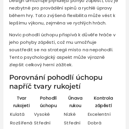
Design umožňuje plynulejší pohyb zápěstí, což je
nezbytné pro provádění spinů a rychlé úpravy
během hry. Tato zvýšená flexibilita může vést k
lepšímu výkonu, zejména ve rychlých hrách.
Navíc pohodlí úchopu přispívá k důvěře hráče v
jeho pohyby zápěstí, což mu umožňuje
soustředit se na strategii místo na nepohodlí.
Tento psychologický aspekt může výrazně
zlepšit celkový herní zážitek.
Porovnání pohodlí úchopu
napříč tvary rukojetí
Tvar
Pohodlí
Únava
Kontrola
rukojeti
úchopu
rukou
zápěstí
Kulatá
Vysoké
Nízké
Excelentní
Rozšířená
Střední
Střední
Dobrá