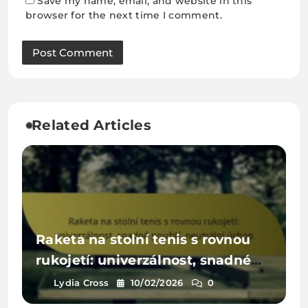
Save my name, email, and website in this
browser for the next time I comment.
Related Articles
Raketa na stolní tenis s rovnou
rukojetí: univerzálnost, snadné
použití, neutrální úchop
Lydia Cross
10/02/2026
0