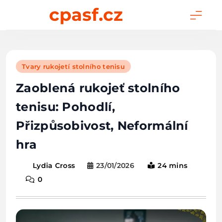
Skip
cpasf.cz
to
content
Tvary rukojetí stolního tenisu
Zaoblená rukojeť stolního
tenisu: Pohodlí,
Přizpůsobivost, Neformální
hra
23/01/2026
24 mins
Lydia Cross
0