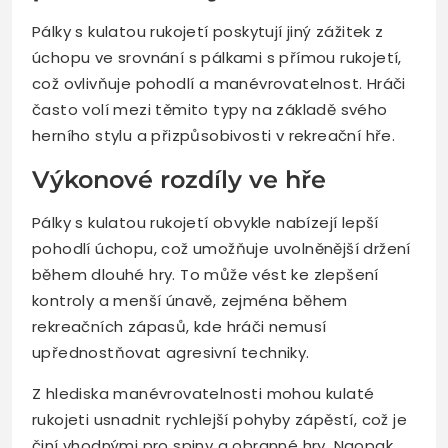
Pálky s kulatou rukojetí poskytují jiný zážitek z
úchopu ve srovnání s pálkami s přímou rukojetí,
což ovlivňuje pohodlí a manévrovatelnost. Hráči
často volí mezi těmito typy na základě svého
herního stylu a přizpůsobivosti v rekreační hře.
Výkonové rozdíly ve hře
Pálky s kulatou rukojetí obvykle nabízejí lepší
pohodlí úchopu, což umožňuje uvolněnější držení
během dlouhé hry. To může vést ke zlepšení
kontroly a menší únavě, zejména během
rekreačních zápasů, kde hráči nemusí
upřednostňovat agresivní techniky.
Z hlediska manévrovatelnosti mohou kulaté
rukojeti usnadnit rychlejší pohyby zápěstí, což je
činí vhodnými pro spiny a obranné hry. Naopak