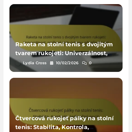
Raketa na stolní tenis s dvojitým
tvarem rukojeti: Univerzálnost,
smíšené styly úchopu,
Lydia Cross
10/02/2026
0
přizpůsobivost
Čtvercová rukojeť pálky na stolní
tenis: Stabilita, Kontrola,