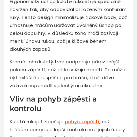
Ergonomický úchop kulaté rukojeti je speciálně
navržen tak, aby odpovídal přirozeným konturám
ruky. Tento design minimalizuje tlakové body, což
umožňuje hráčům udržovat uvolněný úchop po
celou dobu hry. V důsledku toho hráči zažívají
menší únavu rukou, což je klíčové během
dlouhých zápasů.
Kromě toho kulatý tvar podporuje přirozenější
polohu zápěstí, což dále snižuje napětí. To může
být zvláště prospěšné pro hráče, kteří dříve
zažívali nepohodlí s plochými rukojeťmi.
Vliv na pohyb zápěstí a
kontrolu
Kulatá rukojeť zlepšuje
pohyb zápěstí
, což
hráčům poskytuje lepší kontrolu nad jejich údery.