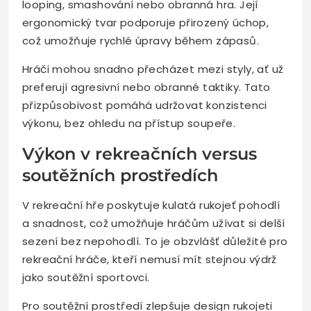
looping, smashování nebo obranná hra. Její
ergonomický tvar podporuje přirozený úchop,
což umožňuje rychlé úpravy během zápasů.
Hráči mohou snadno přecházet mezi styly, ať už
preferují agresivní nebo obranné taktiky. Tato
přizpůsobivost pomáhá udržovat konzistenci
výkonu, bez ohledu na přístup soupeře.
Výkon v rekreačních versus
soutěžních prostředích
V rekreační hře poskytuje kulatá rukojeť pohodlí
a snadnost, což umožňuje hráčům užívat si delší
sezení bez nepohodlí. To je obzvlášť důležité pro
rekreační hráče, kteří nemusí mít stejnou výdrž
jako soutěžní sportovci.
Pro soutěžní prostředí zlepšuje design rukojeti