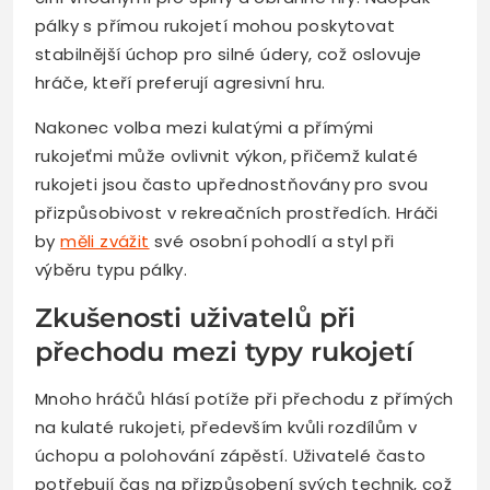
pálky s přímou rukojetí mohou poskytovat
stabilnější úchop pro silné údery, což oslovuje
hráče, kteří preferují agresivní hru.
Nakonec volba mezi kulatými a přímými
rukojeťmi může ovlivnit výkon, přičemž kulaté
rukojeti jsou často upřednostňovány pro svou
přizpůsobivost v rekreačních prostředích. Hráči
by
měli zvážit
své osobní pohodlí a styl při
výběru typu pálky.
Zkušenosti uživatelů při
přechodu mezi typy rukojetí
Mnoho hráčů hlásí potíže při přechodu z přímých
na kulaté rukojeti, především kvůli rozdílům v
úchopu a polohování zápěstí. Uživatelé často
potřebují čas na přizpůsobení svých technik, což