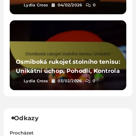
Jedinečný pocit
Lydia Cross
04/02/2026
0
Osmiboká rukojeť stolního tenisu:
Unikátní úchop, Pohodlí, Kontrola
Lydia Cross
03/02/2026
0
Odkazy
Procházet