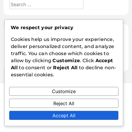
We respect your privacy
Archiv
Cookies help us improve your experience,
deliver personalized content, and analyze
February 2026
traffic. You can choose which cookies to
January 2026
allow by clicking
Customize
. Click
Accept
All
to consent or
Reject All
to decline non-
essential cookies.
Customize
Reject All
cpasf.cz
Accept All