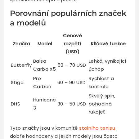
Porovnání populárních značek
a modelů
Cenové
Značka
Model
rozpětí
Klíčové funkce
(USD)
Balsa
Lehká, vynikající
Butterfly
50 – 70 USD
Carbo X5
úchop
Pro
Rychlost a
Stiga
60 – 90 USD
Carbon
kontrola
Skvělý spin,
Hurricane
DHS
30 – 50 USD
pohodlná
3
rukojeť
Tyto značky jsou v komunitě
stolního tenisu
dobře hodnoceny a jejich modely jsou často